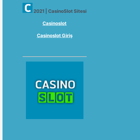
2021
|
CasinoSlot Sitesi
Casinoslot
Casinoslot Giriş