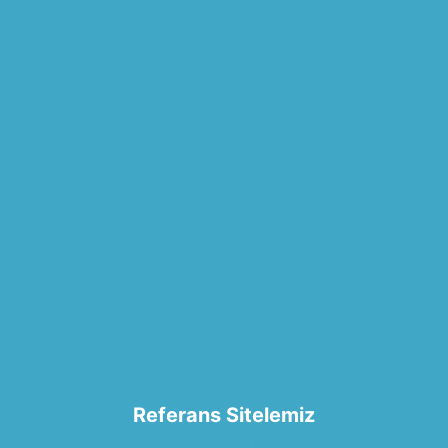
Referans Sitelemiz