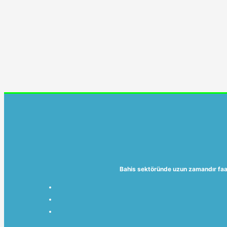
Bahis sektöründe uzun zamandır faal