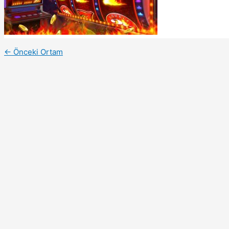
←
Önceki Ortam