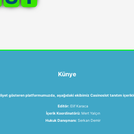
Künye
iyet gösteren platformumuzda, aşağıdaki ekibimiz Casinoslot tanıtım içeri
Editör:
Elif Karaca
İçerik Koordinatörü:
Mert Yalçın
Hukuk Danışmanı:
Serkan Demir