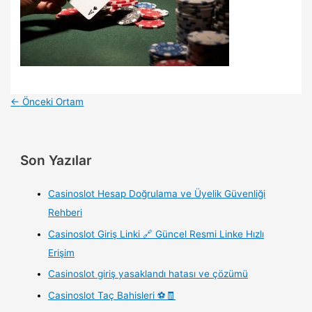
←
Önceki Ortam
Son Yazılar
Casinoslot Hesap Doğrulama ve Üyelik Güvenliği
Rehberi
Casinoslot Giriş Linki 🔗 Güncel Resmi Linke Hızlı
Erişim
Casinoslot giriş yasaklandı hatası ve çözümü
Casinoslot Taç Bahisleri ⚽🧾