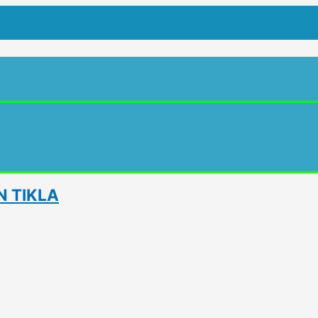
N TIKLA