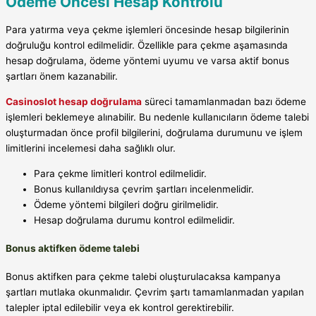
Ödeme Öncesi Hesap Kontrolü
Para yatırma veya çekme işlemleri öncesinde hesap bilgilerinin
doğruluğu kontrol edilmelidir. Özellikle para çekme aşamasında
hesap doğrulama, ödeme yöntemi uyumu ve varsa aktif bonus
şartları önem kazanabilir.
Casinoslot hesap doğrulama
süreci tamamlanmadan bazı ödeme
işlemleri beklemeye alınabilir. Bu nedenle kullanıcıların ödeme talebi
oluşturmadan önce profil bilgilerini, doğrulama durumunu ve işlem
limitlerini incelemesi daha sağlıklı olur.
Para çekme limitleri kontrol edilmelidir.
Bonus kullanıldıysa çevrim şartları incelenmelidir.
Ödeme yöntemi bilgileri doğru girilmelidir.
Hesap doğrulama durumu kontrol edilmelidir.
Bonus aktifken ödeme talebi
Bonus aktifken para çekme talebi oluşturulacaksa kampanya
şartları mutlaka okunmalıdır. Çevrim şartı tamamlanmadan yapılan
talepler iptal edilebilir veya ek kontrol gerektirebilir.