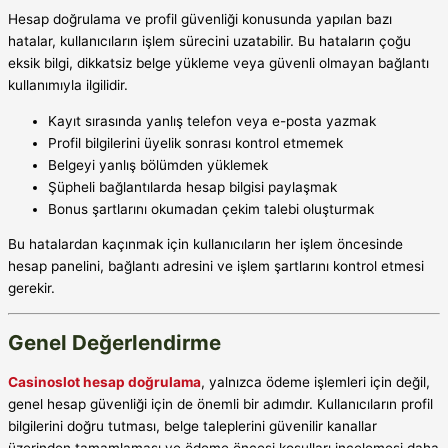
Hesap doğrulama ve profil güvenliği konusunda yapılan bazı
hatalar, kullanıcıların işlem sürecini uzatabilir. Bu hataların çoğu
eksik bilgi, dikkatsiz belge yükleme veya güvenli olmayan bağlantı
kullanımıyla ilgilidir.
Kayıt sırasında yanlış telefon veya e-posta yazmak
Profil bilgilerini üyelik sonrası kontrol etmemek
Belgeyi yanlış bölümden yüklemek
Şüpheli bağlantılarda hesap bilgisi paylaşmak
Bonus şartlarını okumadan çekim talebi oluşturmak
Bu hatalardan kaçınmak için kullanıcıların her işlem öncesinde
hesap panelini, bağlantı adresini ve işlem şartlarını kontrol etmesi
gerekir.
Genel Değerlendirme
Casinoslot hesap doğrulama
, yalnızca ödeme işlemleri için değil,
genel hesap güvenliği için de önemli bir adımdır. Kullanıcıların profil
bilgilerini doğru tutması, belge taleplerini güvenilir kanallar