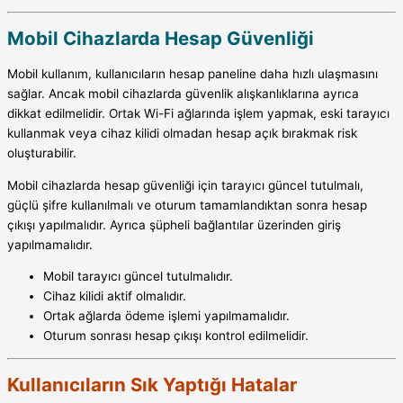
Mobil Cihazlarda Hesap Güvenliği
Mobil kullanım, kullanıcıların hesap paneline daha hızlı ulaşmasını
sağlar. Ancak mobil cihazlarda güvenlik alışkanlıklarına ayrıca
dikkat edilmelidir. Ortak Wi-Fi ağlarında işlem yapmak, eski tarayıcı
kullanmak veya cihaz kilidi olmadan hesap açık bırakmak risk
oluşturabilir.
Mobil cihazlarda hesap güvenliği için tarayıcı güncel tutulmalı,
güçlü şifre kullanılmalı ve oturum tamamlandıktan sonra hesap
çıkışı yapılmalıdır. Ayrıca şüpheli bağlantılar üzerinden giriş
yapılmamalıdır.
Mobil tarayıcı güncel tutulmalıdır.
Cihaz kilidi aktif olmalıdır.
Ortak ağlarda ödeme işlemi yapılmamalıdır.
Oturum sonrası hesap çıkışı kontrol edilmelidir.
Kullanıcıların Sık Yaptığı Hatalar