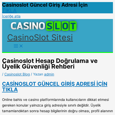
Casinoslot Güncel Giriş Adresi İçin
TIKLA
İçeriğe atla
CasinoSlot Sitesi
Casinoslot Hesap Doğrulama ve
Üyelik Güvenliği Rehberi
/
Casinoslot Blog
/ Yazan
admin
CASİNOSLOT GÜNCEL GİRİŞ ADRESİ İÇİN
TIKLA
Online bahis ve casino platformlarında kullanıcıların dikkat etmesi
gereken konular yalnızca giriş adresiyle sınırlı değildir. Üyelik
tamamlandıktan sonra hesap bilgilerinin doğru olması, profil alanının