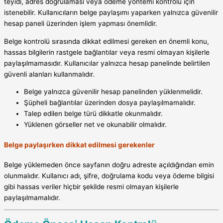
teyidi, adres doğrulaması veya ödeme yöntemi kontrolü için
istenebilir. Kullanıcıların belge paylaşımı yaparken yalnızca güvenilir
hesap paneli üzerinden işlem yapması önemlidir.
Belge kontrolü sırasında dikkat edilmesi gereken en önemli konu,
hassas bilgilerin rastgele bağlantılar veya resmi olmayan kişilerle
paylaşılmamasıdır. Kullanıcılar yalnızca hesap panelinde belirtilen
güvenli alanları kullanmalıdır.
Belge yalnızca güvenilir hesap panelinden yüklenmelidir.
Şüpheli bağlantılar üzerinden dosya paylaşılmamalıdır.
Talep edilen belge türü dikkatle okunmalıdır.
Yüklenen görseller net ve okunabilir olmalıdır.
Belge paylaşırken dikkat edilmesi gerekenler
Belge yüklemeden önce sayfanın doğru adreste açıldığından emin
olunmalıdır. Kullanıcı adı, şifre, doğrulama kodu veya ödeme bilgisi
gibi hassas veriler hiçbir şekilde resmi olmayan kişilerle
paylaşılmamalıdır.