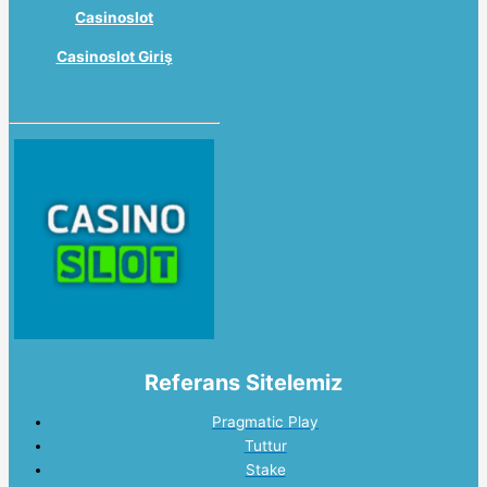
Casinoslot
Casinoslot Giriş
Referans Sitelemiz
Pragmatic Play
Tuttur
Stake