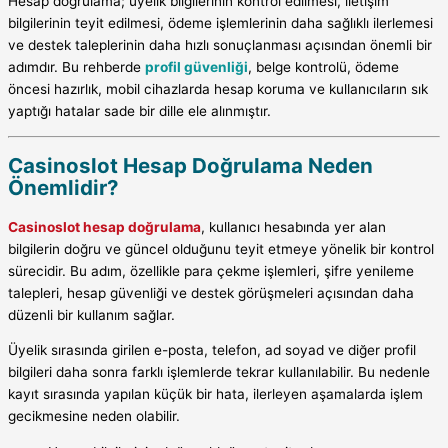
Hesap doğrulama; üyelik bilgilerinin kontrol edilmesi, iletişim
bilgilerinin teyit edilmesi, ödeme işlemlerinin daha sağlıklı ilerlemesi
ve destek taleplerinin daha hızlı sonuçlanması açısından önemli bir
adımdır. Bu rehberde
profil güvenliği
, belge kontrolü, ödeme
öncesi hazırlık, mobil cihazlarda hesap koruma ve kullanıcıların sık
yaptığı hatalar sade bir dille ele alınmıştır.
Casinoslot Hesap Doğrulama Neden
Önemlidir?
Casinoslot hesap doğrulama
, kullanıcı hesabında yer alan
bilgilerin doğru ve güncel olduğunu teyit etmeye yönelik bir kontrol
sürecidir. Bu adım, özellikle para çekme işlemleri, şifre yenileme
talepleri, hesap güvenliği ve destek görüşmeleri açısından daha
düzenli bir kullanım sağlar.
Üyelik sırasında girilen e-posta, telefon, ad soyad ve diğer profil
bilgileri daha sonra farklı işlemlerde tekrar kullanılabilir. Bu nedenle
kayıt sırasında yapılan küçük bir hata, ilerleyen aşamalarda işlem
gecikmesine neden olabilir.